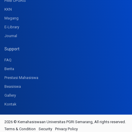
PMB UPGRIS
KKN
Magang
E-Library
Journal
Support
FAQ
Berita
Prestasi Mahasiswa
Beasiswa
Gallery
Kontak
2026 © Kemahasiswaan Universitas PGRI Semarang, All rights reserved.
Terms & Condition
Security
Privacy Policy